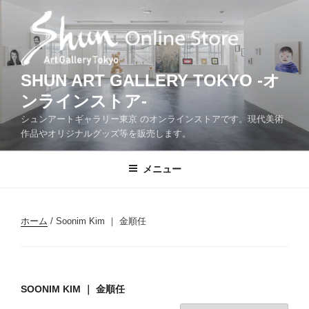
コ
ン
テ
ン
ツ
SHUN ART GALLERY TOKYO -オ
へ
ンラインストア-
ス
シュンアートギャラリー東京 のオンラインストアです。現代美術
キ
作品やオリジナルグッズ等を販売します。
ッ
プ
メニュー
ホーム
/ Soonim Kim ｜ 金順任
SOONIM KIM ｜ 金順任