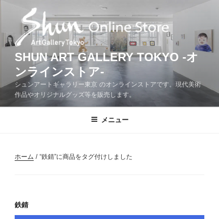
コ
ン
テ
ン
ツ
SHUN ART GALLERY TOKYO -オ
へ
ンラインストア-
ス
シュンアートギャラリー東京 のオンラインストアです。現代美術
キ
作品やオリジナルグッズ等を販売します。
ッ
プ
メニュー
ホーム
/ “鉄錆”に商品をタグ付けしました
鉄錆