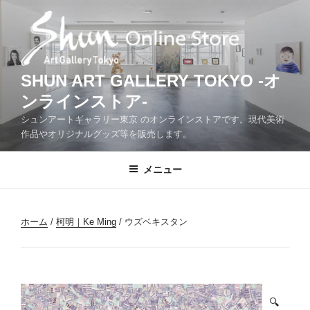
コ
ン
テ
ン
ツ
SHUN ART GALLERY TOKYO -オ
へ
ンラインストア-
ス
シュンアートギャラリー東京 のオンラインストアです。現代美術
キ
作品やオリジナルグッズ等を販売します。
ッ
プ
メニュー
ホーム
/
柯明｜Ke Ming
/ ウズベキスタン
🔍