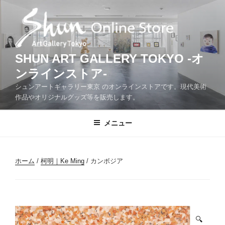
コ
ン
テ
ン
ツ
SHUN ART GALLERY TOKYO -オ
へ
ンラインストア-
ス
シュンアートギャラリー東京 のオンラインストアです。現代美術
キ
作品やオリジナルグッズ等を販売します。
ッ
プ
メニュー
ホーム
/
柯明｜Ke Ming
/ カンボジア
🔍