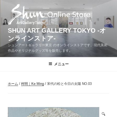
コ
ン
テ
ン
ツ
SHUN ART GALLERY TOKYO -オ
へ
ンラインストア-
ス
シュンアートギャラリー東京 のオンラインストアです。現代美術
キ
作品やオリジナルグッズ等を販売します。
ッ
プ
メニュー
ホーム
/
柯明｜Ke Ming
/ 宋代の松と今日の太陽 NO.03
🔍