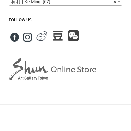
柯明｜Ke Ming (67)
×
FOLLOW US