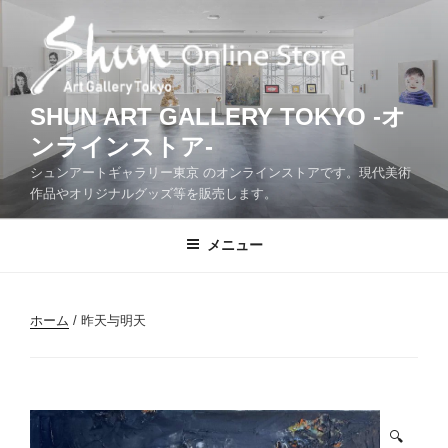
コ
ン
テ
ン
ツ
SHUN ART GALLERY TOKYO -オ
へ
ンラインストア-
ス
シュンアートギャラリー東京 のオンラインストアです。現代美術
キ
作品やオリジナルグッズ等を販売します。
ッ
プ
メニュー
ホーム
/ 昨天与明天
🔍