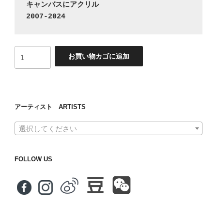
キャンバスにアクリル
2007-2024
昨
お買い物カゴに追加
天
与
明
天
アーティスト ARTISTS
個
選択してください
FOLLOW US