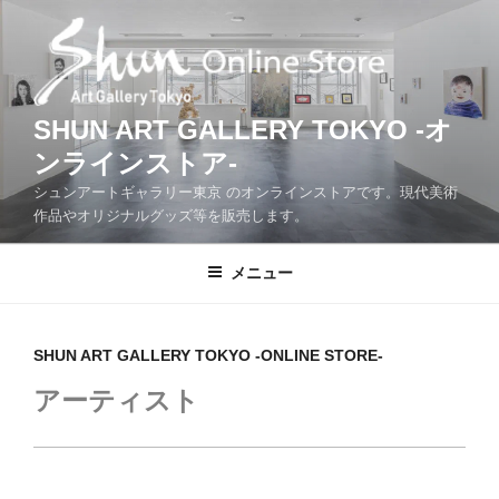
コ
ン
テ
ン
ツ
SHUN ART GALLERY TOKYO -オ
へ
ンラインストア-
ス
シュンアートギャラリー東京 のオンラインストアです。現代美術
キ
作品やオリジナルグッズ等を販売します。
ッ
プ
メニュー
SHUN ART GALLERY TOKYO -ONLINE STORE-
アーティスト