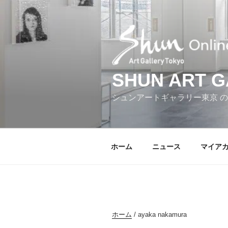
コ
ン
テ
ン
ツ
へ
SHUN ART 
ス
キ
シュンアートギャラリー東京 
ッ
プ
ホーム
ニュース
マイア
ホーム
/ ayaka nakamura