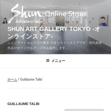
コ
ン
テ
ン
ツ
SHUN ART GALLERY TOKYO -オ
へ
ンラインストア-
ス
シュンアートギャラリー東京 のオンラインストアです。現代美術
キ
作品やオリジナルグッズ等を販売します。
ッ
プ
メニュー
ホーム
/ Guillaume Talbi
GUILLAUME TALBI