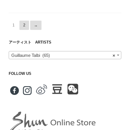
1
2
→
アーティスト ARTISTS
Guillaume Talbi (65)
×
FOLLOW US