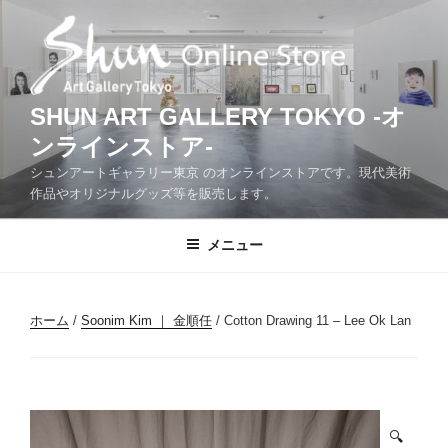
コ
ン
テ
ン
ツ
SHUN ART GALLERY TOKYO -オ
へ
ンラインストア-
ス
シュンアートギャラリー東京 のオンラインストアです。現代美術
キ
作品やオリジナルグッズ等を販売します。
ッ
プ
メニュー
ホーム
/
Soonim Kim ｜ 金順任
/ Cotton Drawing 11 – Lee Ok Lan
🔍