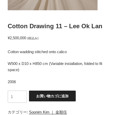
Cotton Drawing 11 – Lee Ok Lan
¥
2,500,000
(税込み)
Cotton wadding stitched onto calico
W500 x D10 x H850 cm (Variable installation, folded to fit
space)
2006
Cotton
お買い物カゴに追加
Drawing
11
- Lee
カテゴリー:
Soonim Kim ｜ 金順任